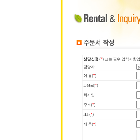
상담신청
(
*
) 표는 필수 입력사항
담당자
이 름(
*
)
E-Mail(
*
)
회사명
주소(
*
)
H.P(
*
)
제 목(
*
)